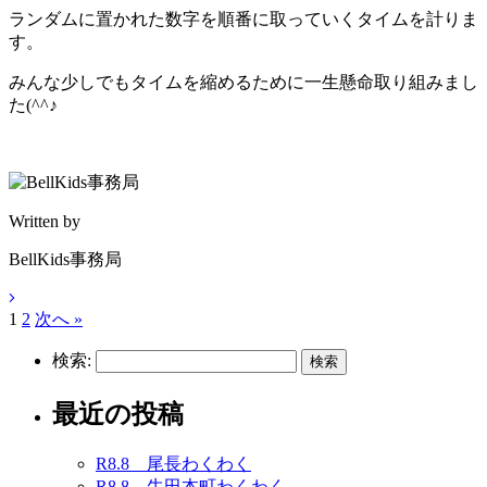
ランダムに置かれた数字を順番に取っていくタイムを計りま
す。
みんな少しでもタイムを縮めるために一生懸命取り組みまし
た(^^♪
Written by
BellKids事務局
1
2
次へ »
検索:
最近の投稿
R8.8 尾長わくわく
R8.8 牛田本町わくわく