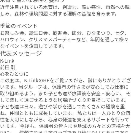
近年注目されている木育は、創造力、鋭い感性、自然への親
しみ、森林や環境問題に対する理解の基礎を育みます。
季節のイベント
お楽しみ会、誕生日会、歓迎会、節分、ひなまつり、七夕、
ハロウィン、クリスマスパーティーなど、年間を通して様々
なイベントを企画しています。
代表メッセージ
K-Link
前田 剛
心をひとつに
この度は、K-LinkのHPをご覧いただき、誠にありがとうござ
います。当グループは、保護者の皆さまが安心してお仕事に
取り組めるよう、また子ども達が放課後を安全・安心に、 そ
して楽しく過ごせるような居場所づくりを目指しています。
子ども達は日々、遊びや学びを通してたくさんの経験を重
ね、仲間とともに成長しています。 私たちは一人ひとりの個
性を大切にしながら、心身の発達を支えるサポートを行って
います。 今後も、保護者の皆さまや地域の方々との連携を大
切にし、信頼される児童クラブであり続けたいと考えており