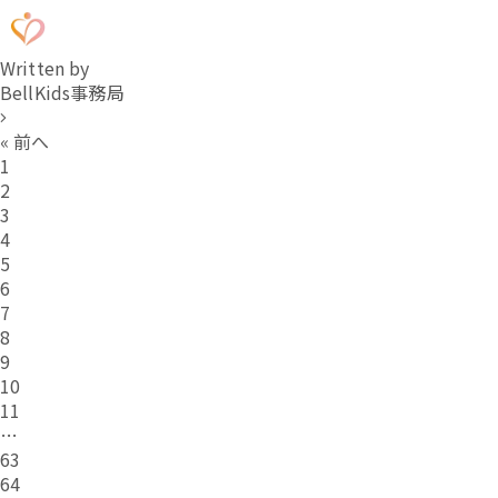
Written by
BellKids事務局
« 前へ
1
2
3
4
5
6
7
8
9
10
11
…
63
64